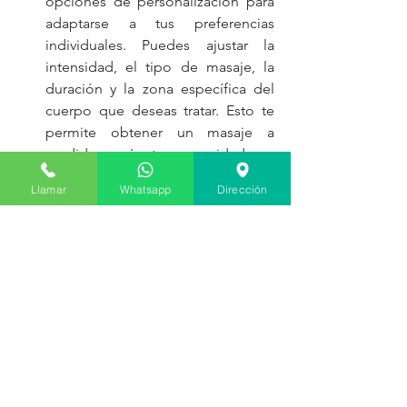
opciones de personalización para 
adaptarse a tus preferencias 
individuales. Puedes ajustar la 
intensidad, el tipo de masaje, la 
duración y la zona específica del 
cuerpo que deseas tratar. Esto te 
permite obtener un masaje a 
medida según tus necesidades y 
preferencias.
Llamar
Whatsapp
Dirección
Uso compartido: Tener un sillón de 
masaje en casa también permite 
que otros miembros de la familia o 
amigos lo utilicen. Puede ser una 
experiencia de relajación 
compartida y una forma de 
disfrutar de momentos de 
tranquilidad juntos.
Recuerda que los sillones de masaje 
varían en características y precios, por 