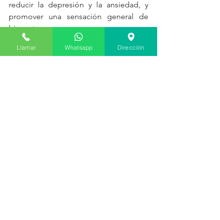
reducir la depresión y la ansiedad, y 
promover una sensación general de 
bienestar.
Llamar
Whatsapp
Dirección
13. Prevención de lesiones: Un 
adecuado masaje puede ayudar a 
prevenir lesiones en los atletas al 
identificar y tratar puntos de tensión, 
desequilibrios musculares y áreas 
problemáticas antes de que se 
conviertan en lesiones graves. Los 
masajes regulares con un sillón 
masajeador pueden ser una 
herramienta efectiva para el cuidado 
preventivo del cuerpo.
14. Estimulación del sistema 
inmunológico: Los masajes pueden 
tener un efecto positivo en el sistema 