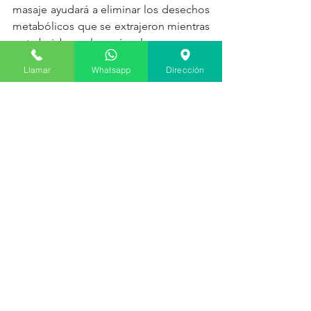
masaje ayudará a eliminar los desechos 
metabólicos que se extrajeron mientras 
se trabajaba en los músculos.
Llamar
Whatsapp
Dirección
También debe evitar hacer ejercicio 
inmediatamente después de un 
masaje. Si se siente tenso después de 
un masaje, puede hacer un poco de 
estiramiento para aflojarse. Esto puede 
ayudarlo a aprovechar al máximo los 
beneficios del masaje y mantener su 
cuerpo en plena forma.
Comer un refrigerio o una comida 
ligera después de un masaje también 
puede ayudar a revitalizar su cuerpo. La 
estimulación del masaje no solo mejora 
el flujo sanguíneo, sino que también 
tiene un impacto positivo en la 