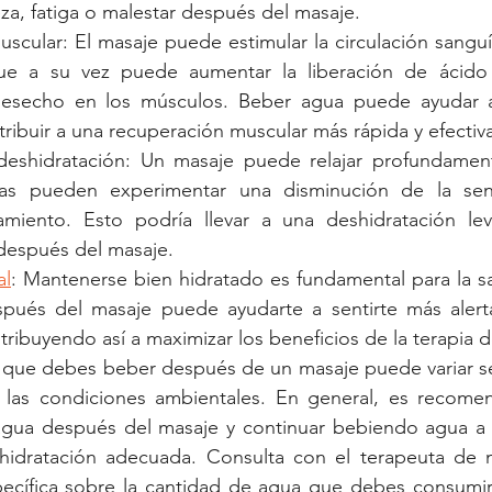
za, fatiga o malestar después del masaje.
cular: El masaje puede estimular la circulación sanguíne
ue a su vez puede aumentar la liberación de ácido l
desecho en los músculos. Beber agua puede ayudar a 
tribuir a una recuperación muscular más rápida y efectiv
deshidratación: Un masaje puede relajar profundament
as pueden experimentar una disminución de la sen
tamiento. Esto podría llevar a una deshidratación le
 después del masaje.
al
: Mantenerse bien hidratado es fundamental para la sa
ués del masaje puede ayudarte a sentirte más alerta, 
tribuyendo así a maximizar los beneficios de la terapia 
 que debes beber después de un masaje puede variar se
 las condiciones ambientales. En general, es recomen
ua después del masaje y continuar bebiendo agua a lo
idratación adecuada. Consulta con el terapeuta de ma
ecífica sobre la cantidad de agua que debes consumir