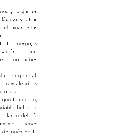
a y relajar los 
áctico y otras 
eliminar estas 
a.
e tu cuerpo, y 
sación de sed 
ve si no bebes 
lud en general. 
revitalizado y 
de masaje.
gún tu cuerpo, 
dable beber al 
 largo del día 
saje si tienes 
 después de tu 