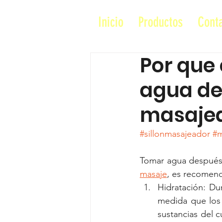
Inicio
Productos
Cont
Por que
agua de
masajea
#sillonmasajeador
#m
Tomar agua después
masaje
, es recomend
Hidratación: Du
medida que los 
sustancias del c