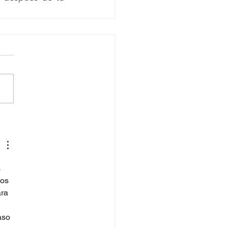
 
os 
ra 
aso 