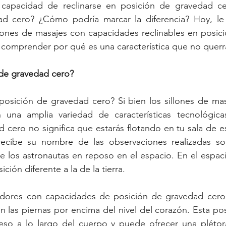
 capacidad de reclinarse en posición de gravedad ce
d cero? ¿Cómo podría marcar la diferencia? Hoy, le 
llones de masajes con capacidades reclinables en posic
 comprender por qué es una característica que no querr
 de gravedad cero?
posición de gravedad cero? Si bien los sillones de mas
una amplia variedad de características tecnológicas
 cero no significa que estarás flotando en tu sala de est
ecibe su nombre de las observaciones realizadas sob
e los astronautas en reposo en el espacio. En el espaci
ión diferente a la de la tierra.
adores con capacidades de posición de gravedad cero 
n las piernas por encima del nivel del corazón. Esta pos
so a lo largo del cuerpo y puede ofrecer una plétora