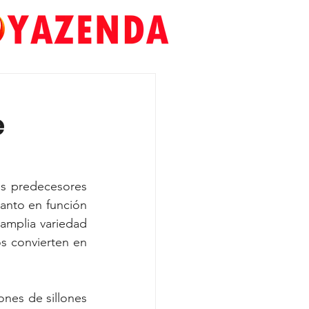
e
s predecesores 
nto en función 
amplia variedad 
s convierten en 
nes de sillones 