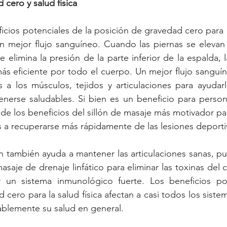
 cero y salud física
cios potenciales de la posición de gravedad cero para la 
 un mejor flujo sanguíneo. Cuando las piernas se elevan
e elimina la presión de la parte inferior de la espalda,
ás eficiente por todo el cuerpo. Un mejor flujo sanguí
s a los músculos, tejidos y articulaciones para ayudar
nerse saludables. Si bien es un beneficio para persona
e los beneficios del sillón de masaje más motivador para
 a recuperarse más rápidamente de las lesiones deporti
n también ayuda a mantener las articulaciones sanas, pu
saje de drenaje linfático para eliminar las toxinas del 
r un sistema inmunológico fuerte. Los beneficios pot
cero para la salud física afectan a casi todos los siste
ablemente su salud en general.