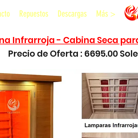
acto
Repuestos
Descargas
Más >
a Infrarroja - Cabina Seca par
Precio de Oferta : 6695.00 Sol